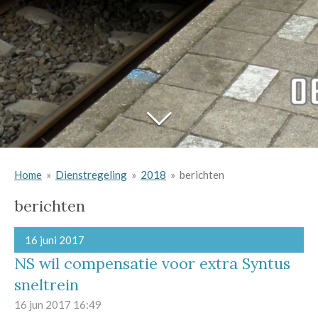
Home
»
Dienstregeling
»
2018
»
berichten
berichten
16 juni 2017
NS wil compensatie voor extra Syntus
sneltrein
16 jun 2017
16:49