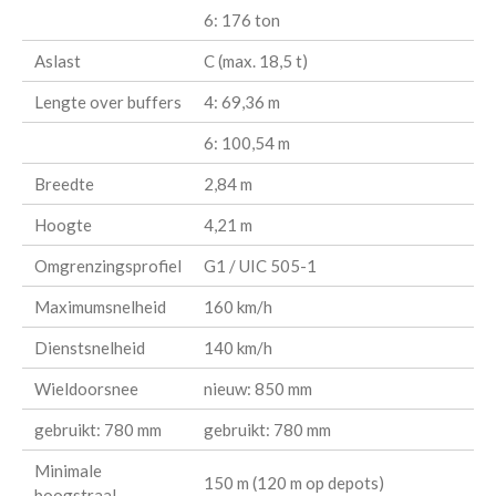
6: 176 ton
Aslast
C (max. 18,5 t)
Lengte over buffers
4: 69,36 m
6: 100,54 m
Breedte
2,84 m
Hoogte
4,21 m
Omgrenzingsprofiel
G1 / UIC 505-1
Maximumsnelheid
160 km/h
Dienstsnelheid
140 km/h
Wieldoorsnee
nieuw: 850 mm
gebruikt: 780 mm
gebruikt: 780 mm
Minimale
150 m (120 m op depots)
boogstraal