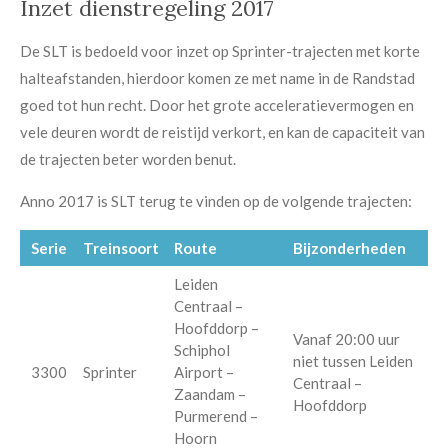
Inzet dienstregeling 2017
De SLT is bedoeld voor inzet op Sprinter-trajecten met korte
halteafstanden, hierdoor komen ze met name in de Randstad
goed tot hun recht. Door het grote acceleratievermogen en
vele deuren wordt de reistijd verkort, en kan de capaciteit van
de trajecten beter worden benut.
Anno 2017 is SLT terug te vinden op de volgende trajecten:
Serie
Treinsoort
Route
Bijzonderheden
Leiden
Centraal –
Hoofddorp –
Vanaf 20:00 uur
Schiphol
niet tussen Leiden
3300
Sprinter
Airport –
Centraal –
Zaandam –
Hoofddorp
Purmerend –
Hoorn