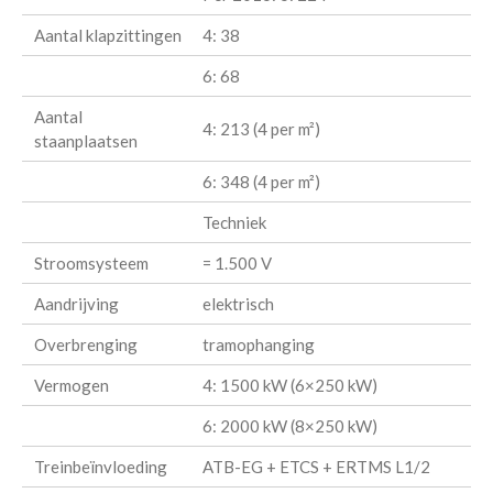
Aantal klapzittingen
4: 38
6: 68
Aantal
4: 213 (4 per m²)
staanplaatsen
6: 348 (4 per m²)
Techniek
Stroomsysteem
= 1.500 V
Aandrijving
elektrisch
Overbrenging
tramophanging
Vermogen
4: 1500 kW (6×250 kW)
6: 2000 kW (8×250 kW)
Treinbeïnvloeding
ATB-EG + ETCS + ERTMS L1/2