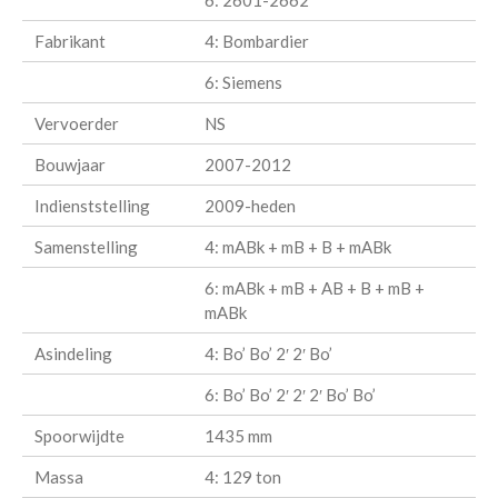
6: 2601-2662
Fabrikant
4: Bombardier
6: Siemens
Vervoerder
NS
Bouwjaar
2007-2012
Indienststelling
2009-heden
Samenstelling
4: mABk + mB + B + mABk
6: mABk + mB + AB + B + mB +
mABk
Asindeling
4: Bo’ Bo’ 2′ 2′ Bo’
6: Bo’ Bo’ 2′ 2′ 2′ Bo’ Bo’
Spoorwijdte
1435 mm
Massa
4: 129 ton