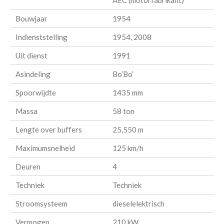
AEC (motorfabrikant)
Bouwjaar
1954
Indienststelling
1954, 2008
Uit dienst
1991
Asindeling
Bo’Bo’
Spoorwijdte
1435 mm
Massa
58 ton
Lengte over buffers
25,550 m
Maximumsnelheid
125 km/h
Deuren
4
Techniek
Techniek
Stroomsysteem
dieselelektrisch
Vermogen
210 kW